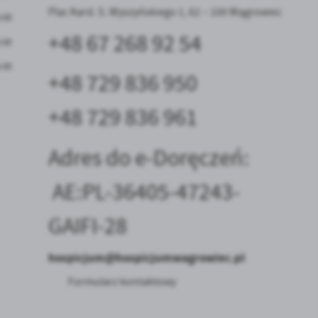
Plac Kard. S. Wyszyńskiego 1, 62 – 100 Wągrowiec
5:00
+48 67 268 92 54
5:00
5:00
+48 729 836 950
+48 729 836 961
Adres do e-Doręczeń:
AE:PL-36405-47243-
GAIFI-28
hospicjum@hospicjumwagrowiec.pl
Formularz kontaktowy