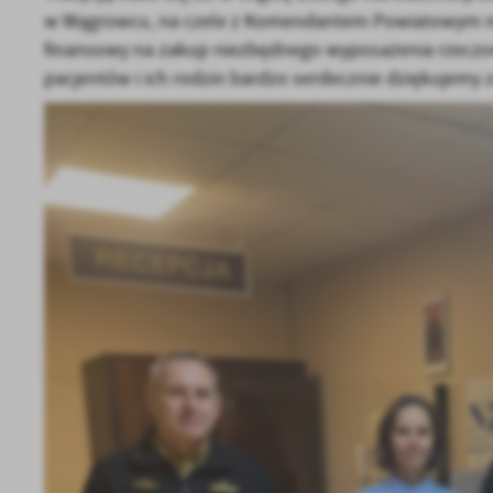
w Wągrowcu, na czele z Komendantem Powiatowym mł.
finansowy na zakup niezbędnego wyposażenia rzeczow
pacjentów i ich rodzin bardzo serdecznie dziękujemy z