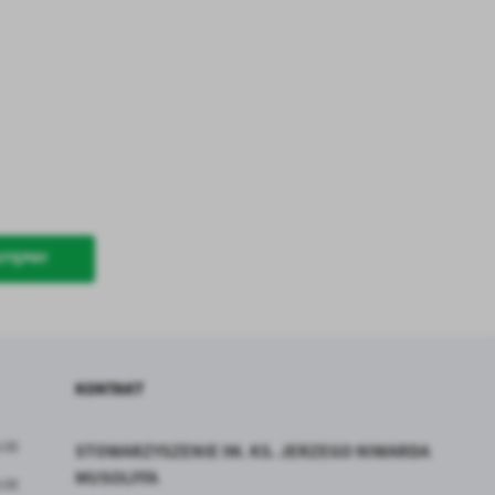
.
a
STĘPNY
w
KONTAKT
5:00
STOWARZYSZENIE IM. KS. JERZEGO NIWARDA
MUSOLFFA
5:00